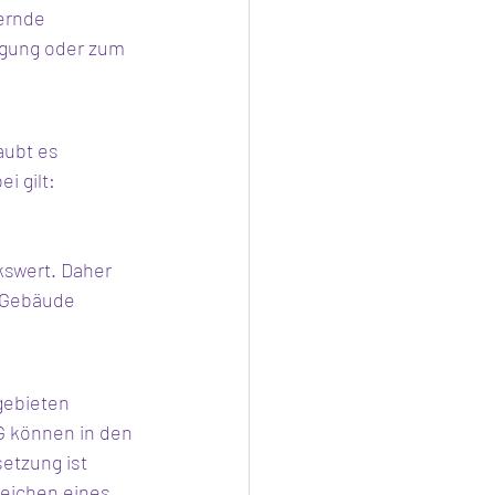
ernde 
igung oder zum 
aubt es 
i gilt:
swert. Daher 
s Gebäude 
ebieten 
 können in den 
etzung ist 
eichen eines 