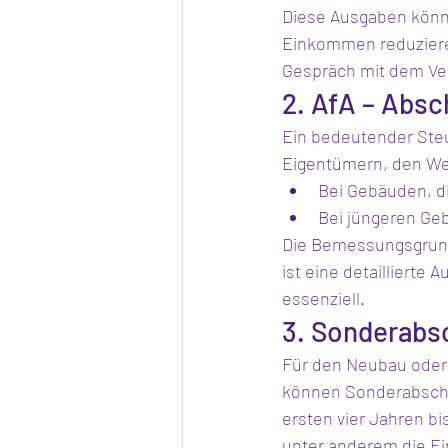
Diese Ausgaben könn
Einkommen reduziere
Gespräch mit dem Ve
2. AfA – Absc
Ein bedeutender Steue
Eigentümern, den Wert
Bei Gebäuden, di
Bei jüngeren Geb
Die Bemessungsgrundl
ist eine detaillierte
essenziell.
3. Sonderabs
Für den Neubau oder
können Sonderabschr
ersten vier Jahren bi
unter anderem die E