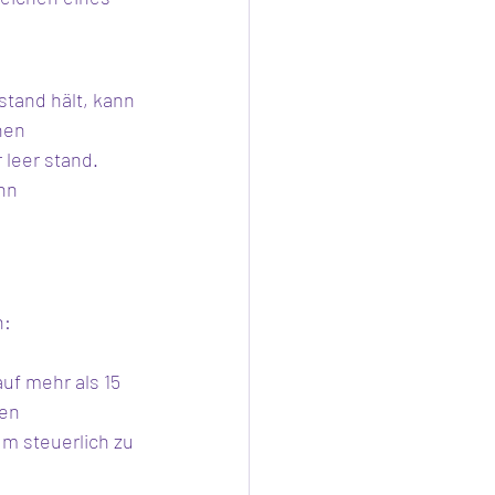
stand hält, kann 
hen 
leer stand.
nn 
n:
uf mehr als 15 
den
m steuerlich zu 