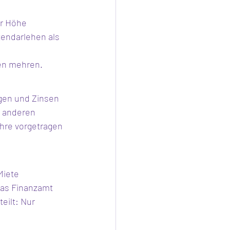
er Höhe 
tendarlehen als 
gen mehren.
gen und Zinsen 
 anderen 
ahre vorgetragen 
Miete 
das Finanzamt 
eilt: Nur 