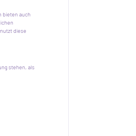
n bieten auch 
eichen 
nutzt diese 
ng stehen, als 