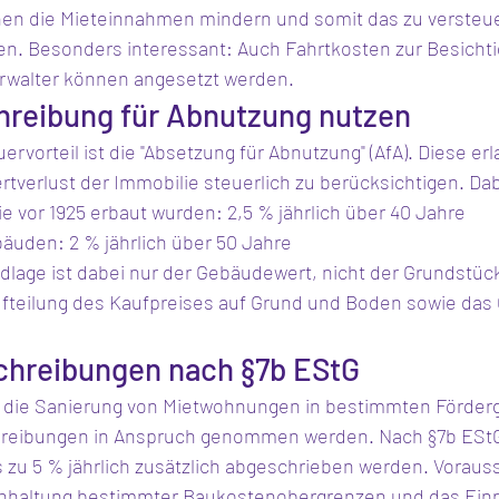
en die Mieteinnahmen mindern und somit das zu versteu
n. Besonders interessant: Auch Fahrtkosten zur Besicht
rwalter können angesetzt werden.
hreibung für Abnutzung nutzen
rvorteil ist die "Absetzung für Abnutzung" (AfA). Diese erl
verlust der Immobilie steuerlich zu berücksichtigen. Dabe
e vor 1925 erbaut wurden: 2,5 % jährlich über 40 Jahre
äuden: 2 % jährlich über 50 Jahre
age ist dabei nur der Gebäudewert, nicht der Grundstück
 Aufteilung des Kaufpreises auf Grund und Boden sowie da
chreibungen nach §7b EStG
 die Sanierung von Mietwohnungen in bestimmten Förderg
eibungen in Anspruch genommen werden. Nach §7b EStG
s zu 5 % jährlich zusätzlich abgeschrieben werden. Vorauss
inhaltung bestimmter Baukostenobergrenzen und das Einr